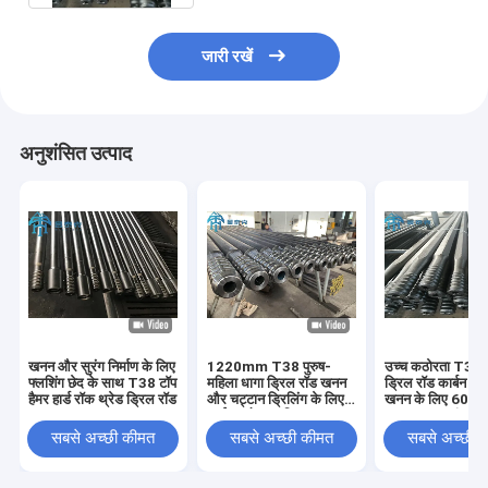
जारी रखें
अनुशंसित उत्पाद
खनन और सुरंग निर्माण के लिए
1220mm T38 पुरुष-
उच्च कठोरता T38 थ
फ्लशिंग छेद के साथ T38 टॉप
महिला धागा ड्रिल रॉड खनन
ड्रिल रॉड कार्बन स्टी
हैमर हार्ड रॉक थ्रेड ड्रिल रॉड
और चट्टान ड्रिलिंग के लिए
खनन के लिए 600
आईएसओ प्रमाणित
6400mm लंबाई के
सबसे अच्छी कीमत
सबसे अच्छी कीमत
सबसे अच्छी 