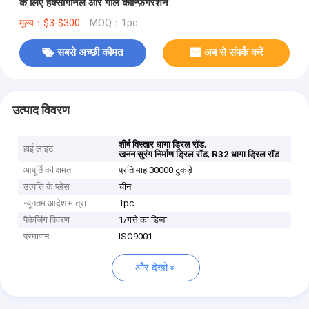
के लिए हेक्सागोनल और गोल कॉन्फ़िगरेशन
मूल्य：$3-$300
MOQ：1pc
सबसे अच्छी कीमत
अब से संपर्क करें
उत्पाद विवरण
,
शीर्ष विस्तार धागा ड्रिल रॉड
हाई लाइट
,
खनन सुरंग निर्माण ड्रिल रॉड
R32 धागा ड्रिल रॉड
आपूर्ति की क्षमता
प्रति माह 30000 टुकड़े
उत्पत्ति के प्लेस
चीन
न्यूनतम आदेश मात्रा
1pc
पैकेजिंग विवरण
1/गत्ते का डिब्बा
प्रमाणन
ISO9001
और देखो