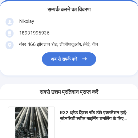
सम्पर्क करने का विवरण
Nikolay
18931995936
नंबर 466 झोंगशान रोड, शीज़ीयाज़ूआंग, हेबेई, चीन
अब से संपर्क करें
सबसे उत्तम प्रतिदान प्राप्त करें
R32 थ्रेड ड्रिल रॉड टॉप एक्सटेंशन हाई-
स्टेनसिटी स्टील माइनिंग टनलिंग के लिए
हेक्सागोनल और गोल कॉन्फ़िगरेशन