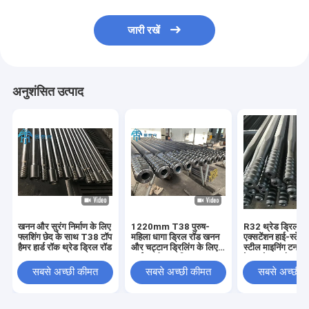
जारी रखें
अनुशंसित उत्पाद
खनन और सुरंग निर्माण के लिए
1220mm T38 पुरुष-
R32 थ्रेड ड्रिल रॉ
फ्लशिंग छेद के साथ T38 टॉप
महिला धागा ड्रिल रॉड खनन
एक्सटेंशन हाई-स्टेन
हैमर हार्ड रॉक थ्रेड ड्रिल रॉड
और चट्टान ड्रिलिंग के लिए
स्टील माइनिंग टनलिं
आईएसओ प्रमाणित
हेक्सागोनल और गोल
कॉन्फ़िगरेशन
सबसे अच्छी कीमत
सबसे अच्छी कीमत
सबसे अच्छी 